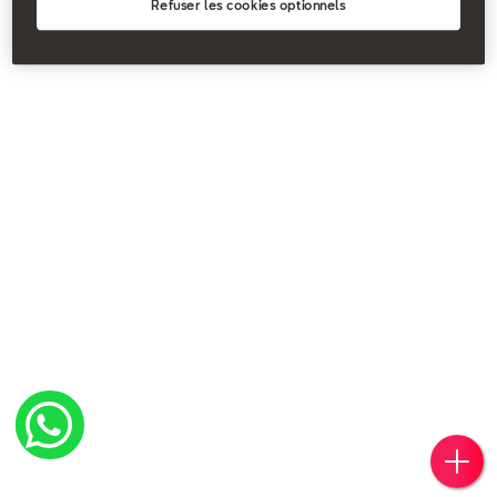
Refuser les cookies optionnels
Votr
Réser
Trou
Rend
Simul