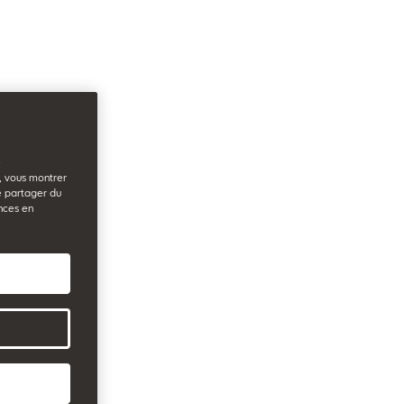
e
b, vous montrer
e partager du
nces en