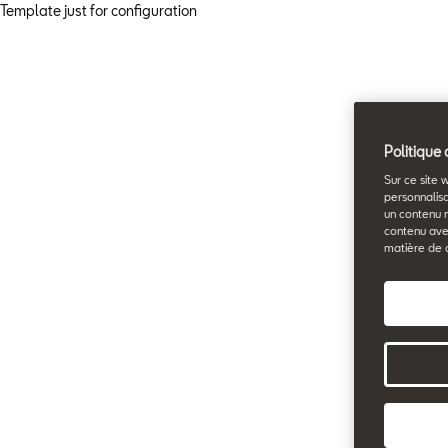
Template just for configuration
Politique 
Sur ce site 
personnalisa
un contenu 
contenu ave
matière de 