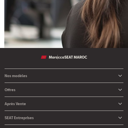
Morocco
SEAT MAROC
Nos modèles
Nouvelle SEAT Leon
Offres
Nouveau SEAT Ateca
Nos solutions de financement
Après Vente
Nouvelle SEAT Ibiza
SEAT Service
Nouvelle SEAT Arona
SEAT Entreprises
SEAT Pièces de rechange
SEAT pour Entreprises