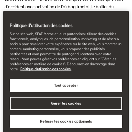
d’accident avec activation de l’airbag frontal, le boitier du
générateur de gaz de cet airbag pouvait éclater. Cela peut être
dû à une dégradation du gaz propulseur en raison d’une forte
Politique d'utilisation des cookies
humidité de l’air et de variations importantes de la température
Sur ce site web, SEAT Maroc et leurs partenaires utilisent des cookies
durant une période prolongée.
fonctionnels, analytiques, de personnalisation, marketing et de réseaux
sociaux pour améliorer votre expérience sur le site web, vous montrer un
En cas d’accident avec déclenchement de l’airbag frontal, les
contenu marketing personnalisé, vous proposer des publicités
pertinentes et vous permettre de partager du contenu avec votre
occupants du véhicule pourraient subir des blessures suite à la
réseau. Vous pouvez gérer vos préférences en cliquant sur "Gérer les
projection de fragments du générateur de gaz dans l’habitacle.
préférences en matière de cookies". Découvrez-en davantage dans
notre
Politique d'utilisation des cookies.
Les véhicules concernés sont ceux des marques Volkswagen,
Audi, Skoda et Seat et dont les dates de production sont
Tout accepter
antérieures à 2018.
La sécurité de nos clients ainsi que la fiabilité et la longévité de
Gérer les cookies
nos modèles sont nos priorités absolues. Nos produits font l’objet
d’une observation continue dans le cadre du processus
d’assurance qualité que nous avons mis en place.
Refuser les cookies optionnels
Nous vous invitons à vérifier si votre véhicule est concerné en