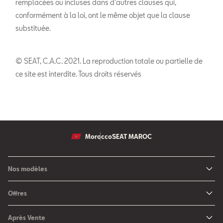
remplacées ou incluses dans d'autres clauses qui,
conformément à la loi, ont le même objet que la clause
substituée.
© SEAT, C.A.C. 2021. La reproduction totale ou partielle de
ce site est interdite. Tous droits réservés
Morocco
SEAT MAROC
Nos modèles
Nouvelle SEAT Leon
Offres
Nouveau SEAT Ateca
Nos solutions de financement
Après Vente
Nouvelle SEAT Ibiza