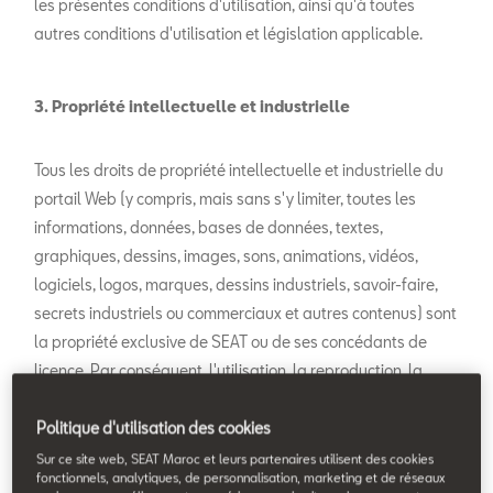
les présentes conditions d'utilisation, ainsi qu'à toutes
autres conditions d'utilisation et législation applicable.
3. Propriété intellectuelle et industrielle
Tous les droits de propriété intellectuelle et industrielle du
portail Web (y compris, mais sans s'y limiter, toutes les
informations, données, bases de données, textes,
graphiques, dessins, images, sons, animations, vidéos,
logiciels, logos, marques, dessins industriels, savoir-faire,
secrets industriels ou commerciaux et autres contenus) sont
la propriété exclusive de SEAT ou de ses concédants de
licence. Par conséquent, l'utilisation, la reproduction, la
transmission, la diffusion, la divulgation, la communication
publique, le traitement, la distribution, la transformation ou
Politique d'utilisation des cookies
l'exploitation de ceux-ci par l'utilisateur est interdite, de
Sur ce site web, SEAT Maroc et leurs partenaires utilisent des cookies
fonctionnels, analytiques, de personnalisation, marketing et de réseaux
quelque manière que ce soit, sauf dans le cadre du service