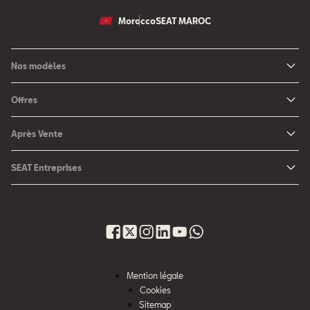
Morocco
SEAT MAROC
Nos modèles
Nouvelle SEAT Leon
Offres
Nouveau SEAT Ateca
Nos solutions de financement
Après Vente
Nouvelle SEAT Ibiza
SEAT Service
Nouvelle SEAT Arona
SEAT Entreprises
SEAT Pièces de rechange
SEAT pour Entreprises
Maintenance
Petites et moyennes entreprises
Garantie
Voiture d'entreprise
Nouveau site après vente
Gestion du Parc Auto
Mention légale
Campagne de Rappel Airbag Takata
Bénéfices & services
Cookies
Sitemap