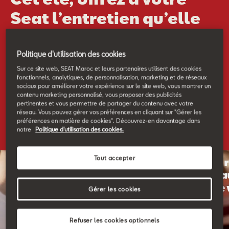
Seat l’entretien qu’elle
mérite.
Politique d'utilisation des cookies
Sur ce site web, SEAT Maroc et leurs partenaires utilisent des cookies
Jusqu’au 08 août, profitez de jusqu’à -20 % sur l’huile moteur,
fonctionnels, analytiques, de personnalisation, marketing et de réseaux
les filtres, l’AdBlue, le liquide de boîte de vitesses et le freinage.
sociaux pour améliorer votre expérience sur le site web, vous montrer un
contenu marketing personnalisé, vous proposer des publicités
pertinentes et vous permettre de partager du contenu avec votre
réseau. Vous pouvez gérer vos préférences en cliquant sur "Gérer les
En savoir plus
préférences en matière de cookies". Découvrez-en davantage dans
notre
Politique d'utilisation des cookies.
Tout accepter
Gérer les cookies
Refuser les cookies optionnels