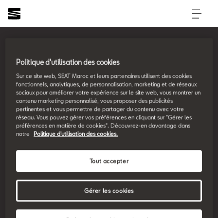
Morocco
SEAT MAROC
Politique d'utilisation des cookies
Nos modèles
Sur ce site web, SEAT Maroc et leurs partenaires utilisent des cookies
fonctionnels, analytiques, de personnalisation, marketing et de réseaux
Nouvelle SEAT Leon
sociaux pour améliorer votre expérience sur le site web, vous montrer un
Offres
contenu marketing personnalisé, vous proposer des publicités
Nouveau SEAT Ateca
pertinentes et vous permettre de partager du contenu avec votre
Nos solutions de financement
réseau. Vous pouvez gérer vos préférences en cliquant sur "Gérer les
Après Vente
Nouvelle SEAT Ibiza
préférences en matière de cookies". Découvrez-en davantage dans
notre
Politique d'utilisation des cookies.
SEAT Service
Nouvelle SEAT Arona
SEAT Entreprises
SEAT Pièces de rechange
Tout accepter
SEAT pour Entreprises
Maintenance
Petites et moyennes entreprises
Garantie
Gérer les cookies
Voiture d'entreprise
Nouveau site après vente
Gestion du Parc Auto