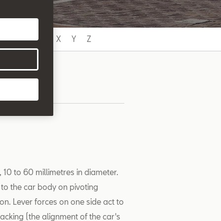
U
V
W
X
Y
Z
 10 to 60 millimetres in diameter.
 to the car body on pivoting
on. Lever forces on one side act to
racking (the alignment of the car's