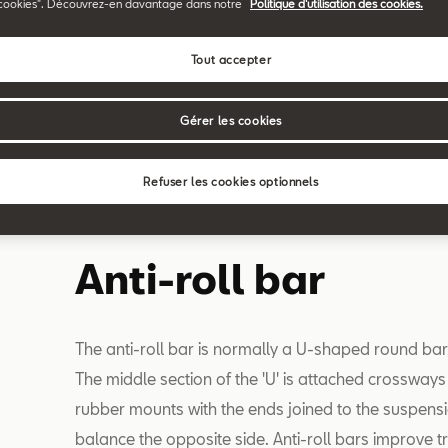
cookies". Découvrez-en davantage dans notre
Politique d'utilisation des cookies.
Tout accepter
G
H
I
J
K
L
M
N
O
P
Q
R
S
T
Gérer les cookies
Search
Refuser les cookies optionnels
Anti-roll bar
The anti-roll bar is normally a U-shaped round bar,
The middle section of the 'U' is attached crossways
rubber mounts with the ends joined to the suspensi
balance the opposite side. Anti-roll bars improve t