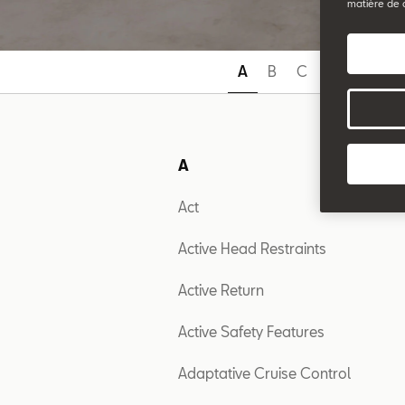
matière de 
A
B
C
D
E
F
A
Act
Active Head Restraints
Active Return
Active Safety Features
Adaptative Cruise Control