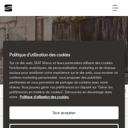
SEAT Glossary
Politique d'utilisation des cookies
Sur ce site web, SEAT Maroc et leurs partenaires utilisent des cookies
All the details.
fonctionnels, analytiques, de personnalisation, marketing et de réseaux
sociaux pour améliorer votre expérience sur le site web, vous montrer un
contenu marketing personnalisé, vous proposer des publicités
pertinentes et vous permettre de partager du contenu avec votre
réseau. Vous pouvez gérer vos préférences en cliquant sur "Gérer les
A
B
C
D
E
F
G
H
I
J
K
préférences en matière de cookies". Découvrez-en davantage dans
notre
Politique d'utilisation des cookies.
E
Tout accepter