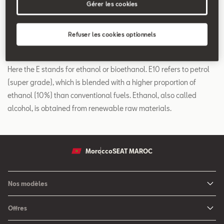
Gérer les cookies
Search
Refuser les cookies optionnels
E10
Here the E stands for ethanol or bioethanol. E10 refers to petrol
(super grade), which is blended with a higher proportion of
ethanol (10%) than conventional fuels. Ethanol, also called
alcohol, is obtained from renewable raw materials.
Morocco
SEAT MAROC
Nos modèles
Nouvelle SEAT Leon
Offres
Nouveau SEAT Ateca