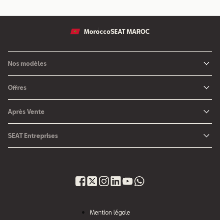
Morocco
SEAT MAROC
Nos modèles
Nouvelle SEAT Leon
Offres
Nouveau SEAT Ateca
Nos solutions de financement
Après Vente
Nouvelle SEAT Ibiza
SEAT Service
Nouvelle SEAT Arona
SEAT Entreprises
SEAT Pièces de rechange
SEAT pour Entreprises
Maintenance
Petites et moyennes entreprises
Garantie
Voiture d'entreprise
Nouveau site après vente
Gestion du Parc Auto
Mention légale
Campagne de Rappel Airbag Takata