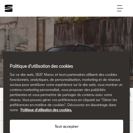
SEAT Glossary
Politique d'utilisation des cookies
All the details.
Sur ce site web, SEAT Maroc et leurs partenaires utilisent des cookies
fonctionnels, analytiques, de personnalisation, marketing et de réseaux
sociaux pour améliorer votre expérience sur le site web, vous montrer un
contenu marketing personnalisé, vous proposer des publicités
A
B
C
D
E
F
G
H
I
J
K
pertinentes et vous permettre de partager du contenu avec votre
réseau. Vous pouvez gérer vos préférences en cliquant sur "Gérer les
préférences en matière de cookies". Découvrez-en davantage dans
E
notre
Politique d'utilisation des cookies.
Tout accepter