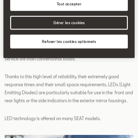
Tout accepter
Search
Gérer les cookies
LED Illumination
Refuser les cookies optionnels
LED light is produced by means of semiconductor diodes which
have lower energy consumption and at the same time a longer
service life than conventional bulbs.
Thanks to this high level of reliability, their extremely good
response times and their small space requirements, LEDs (Light
Emitting Diodes) are particularly suitable for use in the front and
rear lights or the side indicators in the exterior mirror housings.
LED technology is offered on many SEAT models.