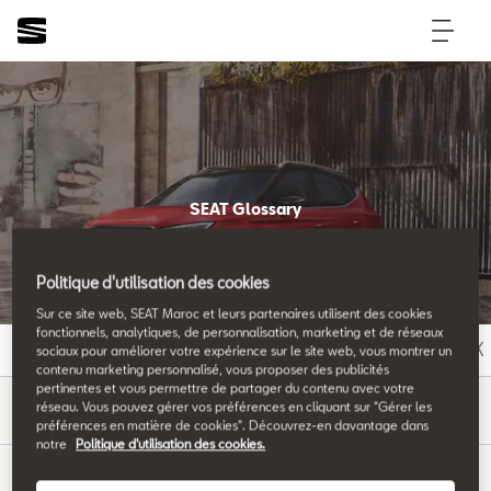
SEAT Glossary
All the details.
Politique d'utilisation des cookies
Sur ce site web, SEAT Maroc et leurs partenaires utilisent des cookies
fonctionnels, analytiques, de personnalisation, marketing et de réseaux
A
B
C
D
E
F
G
H
I
J
K
sociaux pour améliorer votre expérience sur le site web, vous montrer un
contenu marketing personnalisé, vous proposer des publicités
pertinentes et vous permettre de partager du contenu avec votre
L
réseau. Vous pouvez gérer vos préférences en cliquant sur "Gérer les
préférences en matière de cookies". Découvrez-en davantage dans
notre
Politique d'utilisation des cookies.