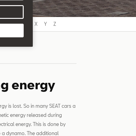
U
V
W
X
Y
Z
ng energy
rgy is lost. So in many SEAT cars a
netic energy released during
ctrical energy. This is done by
o a dynamo. The additional