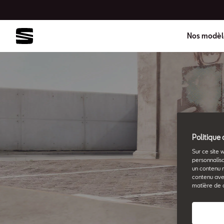
Nos modèl
Politique 
Sur ce site 
personnalisa
un contenu 
contenu ave
matière de 