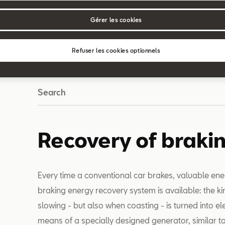
Gérer les cookies
G
H
I
J
K
L
M
N
O
P
Q
R
S
T
Refuser les cookies optionnels
Search
Recovery of braki
Every time a conventional car brakes, valuable ene
braking energy recovery system is available: the ki
slowing - but also when coasting - is turned into ele
means of a specially designed generator, similar t