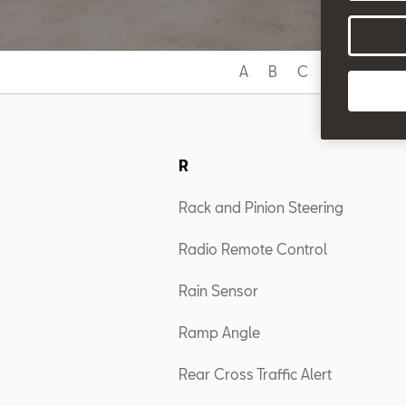
A
B
C
D
E
F
R
Rack and Pinion Steering
Radio Remote Control
Rain Sensor
Ramp Angle
Rear Cross Traffic Alert