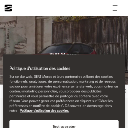
SEAT Glossary
All the details.
Politique d'utilisation des cookies
Sur ce site web, SEAT Maroc et leurs partenaires utilisent des cookies
fonctionnels, analytiques, de personnalisation, marketing et de réseaux
sociaux pour améliorer votre expérience sur le site web, vous montrer un
A
B
C
D
E
F
G
H
I
J
K
contenu marketing personnalisé, vous proposer des publicités
pertinentes et vous permettre de partager du contenu avec votre
réseau. Vous pouvez gérer vos préférences en cliquant sur "Gérer les
S
préférences en matière de cookies". Découvrez-en davantage dans
notre
Politique d'utilisation des cookies.
Tout accepter