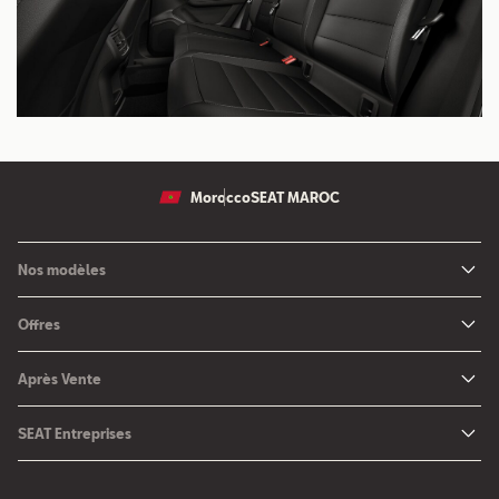
Morocco
SEAT MAROC
Nos modèles
Nouvelle SEAT Leon
Offres
Nouveau SEAT Ateca
Nos solutions de financement
Après Vente
Nouvelle SEAT Ibiza
SEAT Service
Nouvelle SEAT Arona
SEAT Entreprises
SEAT Pièces de rechange
SEAT pour Entreprises
Maintenance