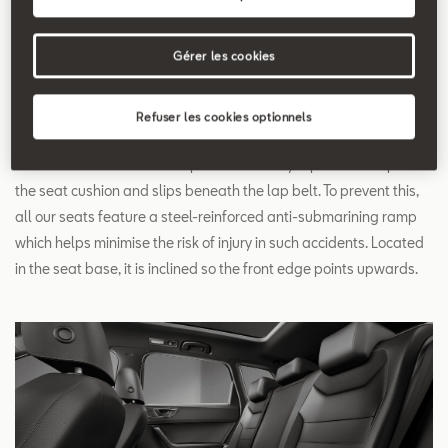
Search
Gérer les cookies
Submarining
Refuser les cookies optionnels
The term 'submarining' describes what could happen in a head-
on collision when the lower part of the body is pushed deep into
the seat cushion and slips beneath the lap belt. To prevent this,
all our seats feature a steel-reinforced anti-submarining ramp
which helps minimise the risk of injury in such accidents. Located
in the seat base, it is inclined so the front edge points upwards.