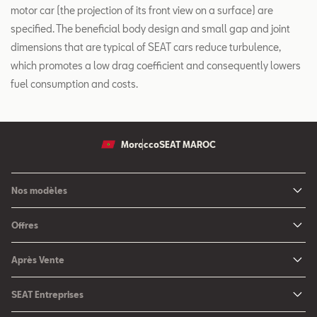
motor car (the projection of its front view on a surface) are
specified. The beneficial body design and small gap and joint
dimensions that are typical of SEAT cars reduce turbulence,
which promotes a low drag coefficient and consequently lowers
fuel consumption and costs.
Morocco
SEAT MAROC
Nos modèles
Nouvelle SEAT Leon
Offres
Nouveau SEAT Ateca
Nos solutions de financement
Après Vente
Nouvelle SEAT Ibiza
SEAT Service
Nouvelle SEAT Arona
SEAT Entreprises
SEAT Pièces de rechange