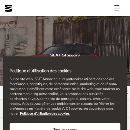
SEAT Glossary
All the details.
Politique d'utilisation des cookies
Sur ce site web, SEAT Maroc et leurs partenaires utilisent des cookies
fonctionnels, analytiques, de personnalisation, marketing et de réseaux
sociaux pour améliorer votre expérience sur le site web, vous montrer un
A
B
C
D
E
F
G
H
I
J
K
contenu marketing personnalisé, vous proposer des publicités
pertinentes et vous permettre de partager du contenu avec votre
réseau. Vous pouvez gérer vos préférences en cliquant sur "Gérer les
D
préférences en matière de cookies". Découvrez-en davantage dans
notre
Politique d'utilisation des cookies.
Tout accepter