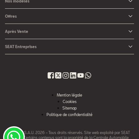
Nos modèles
Nouvelle SEAT Leon
Offres
Nouveau SEAT Ateca
Nos solutions de financement
Après Vente
Nouvelle SEAT Ibiza
SEAT Service
Nouvelle SEAT Arona
SEAT Entreprises
SEAT Pièces de rechange
SEAT pour Entreprises
Maintenance
Petites et moyennes entreprises
Garantie
Voiture d'entreprise
Nouveau site après vente
Gestion du Parc Auto
Mention légale
Campagne de Rappel Airbag Takata
Bénéfices & services
Cookies
Sitemap
Politique de confidentialité
© SEAT, S.A.U. 2026 – Tous droits réservés. Site web exploité par SEAT
Maroc. Certains contenus sont la propriété de la Centrale Automobile