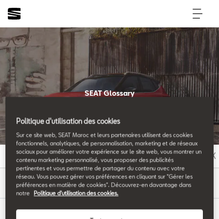
SEAT Glossary
All the details.
Politique d'utilisation des cookies
Sur ce site web, SEAT Maroc et leurs partenaires utilisent des cookies
fonctionnels, analytiques, de personnalisation, marketing et de réseaux
sociaux pour améliorer votre expérience sur le site web, vous montrer un
A
B
C
D
E
F
G
H
I
J
K
contenu marketing personnalisé, vous proposer des publicités
pertinentes et vous permettre de partager du contenu avec votre
réseau. Vous pouvez gérer vos préférences en cliquant sur "Gérer les
P
préférences en matière de cookies". Découvrez-en davantage dans
notre
Politique d'utilisation des cookies.