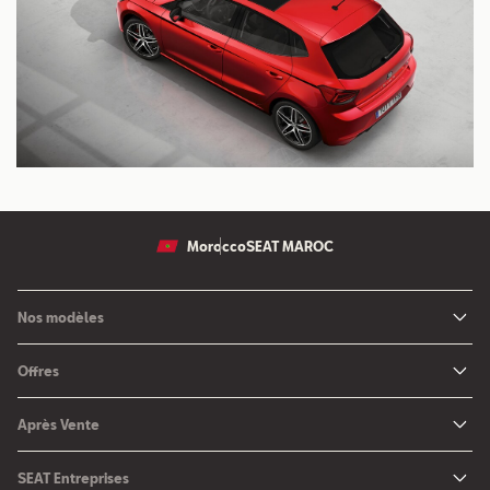
Morocco
SEAT MAROC
Nos modèles
Nouvelle SEAT Leon
Offres
Nouveau SEAT Ateca
Nos solutions de financement
Après Vente
Nouvelle SEAT Ibiza
SEAT Service
Nouvelle SEAT Arona
SEAT Entreprises