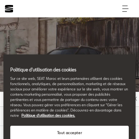
SEAT Glossary
Politique d'utilisation des cookies
All the details.
Sur ce site web, SEAT Maroc et leurs partenaires utilisent des cookies
fonctionnels, analytiques, de personnalisation, marketing et de réseaux
sociaux pour améliorer votre expérience sur le site web, vous montrer un
contenu marketing personnalisé, vous proposer des publicités
A
B
C
D
E
F
G
H
I
J
K
pertinentes et vous permettre de partager du contenu avec votre
réseau. Vous pouvez gérer vos préférences en cliquant sur "Gérer les
préférences en matière de cookies". Découvrez-en davantage dans
P
notre
Politique d'utilisation des cookies.
Tout accepter