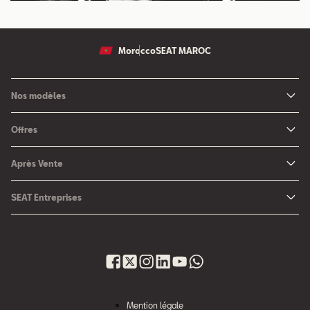
Morocco
SEAT MAROC
Nos modèles
Nouvelle SEAT Leon
Offres
Nouveau SEAT Ateca
Nos solutions de financement
Après Vente
Nouvelle SEAT Ibiza
SEAT Service
Nouvelle SEAT Arona
SEAT Entreprises
SEAT Pièces de rechange
SEAT pour Entreprises
Maintenance
Petites et moyennes entreprises
Garantie
Voiture d'entreprise
Nouveau site après vente
Gestion du Parc Auto
Mention légale
Campagne de Rappel Airbag Takata